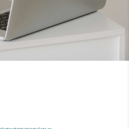
legioveterinariosmalaga.es