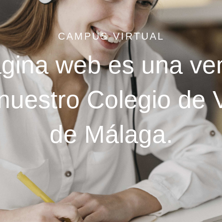
CAMPUS VIRTUAL
gina web es una ve
uestro Colegio de V
de Málaga.