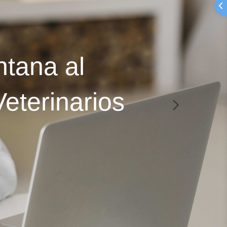
ntana al
eterinarios
Next