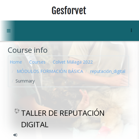
Skip to main content
Side panel
Course info
Home
Courses
Colvet Málaga 2022
MÓDULOS FORMACIÓN BÁSICA
reputación_digital
Summary
TALLER DE REPUTACIÓN
DIGITAL