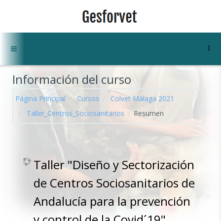
Salta al contenido principal
Panel lateral
Información del curso
Página Principal
Cursos
Colvet Málaga 2021
Taller_Centros_Sociosanitarios
Resumen
Taller "Diseño y Sectorización
de Centros Sociosanitarios de
Andalucía para la prevención
y control de la Covid´19"