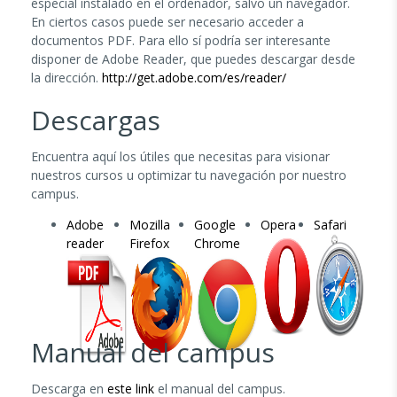
especial instalado en el ordenador, salvo un navegador.
En ciertos casos puede ser necesario acceder a
documentos PDF. Para ello sí podría ser interesante
disponer de Adobe Reader, que puedes descargar desde
la dirección.
http://get.adobe.com/es/reader/
Descargas
Encuentra aquí los útiles que necesitas para visionar
nuestros cursos u optimizar tu navegación por nuestro
campus.
Adobe
Mozilla
Google
Opera
Safari
reader
Firefox
Chrome
Manual del campus
Descarga en
este link
el manual del campus.